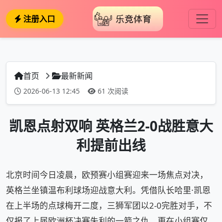
注册入口
首页
最新新闻
2026-06-13 12:45
61 次阅读
凯恩点射双响 英格兰2-0战胜意大
利提前出线
北京时间今日凌晨，欧预赛小组赛迎来一场焦点对决，
英格兰坐镇温布利球场迎战意大利。凭借队长哈里·凯恩
在上半场的点球梅开二度，三狮军团以2-0完胜对手，不
仅报了上届欧洲杯决赛失利的一箭之仇，更在小组赛仅