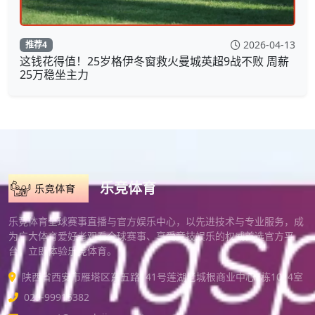
2026-04-13
推荐4
这钱花得值！25岁格伊冬窗救火曼城英超9战不败 周薪
25万稳坐主力
乐竞体育
乐竞体育全球赛事直播与官方娱乐中心，以先进技术与专业服务，成
为广大体育爱好者观看全球赛事、享受竞技娱乐的权威首选官方平
台，立即体验乐竞体育。
陕西省西安市雁塔区东五路141号莲湖老城根商业中心E栋1014室
029-99915382