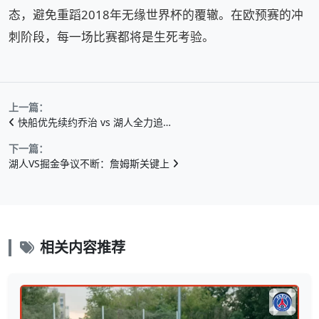
态，避免重蹈2018年无缘世界杯的覆辙。在欧预赛的冲
刺阶段，每一场比赛都将是生死考验。
上一篇：
快船优先续约乔治 vs 湖人全力追…
下一篇：
湖人VS掘金争议不断：詹姆斯关键上
相关内容推荐