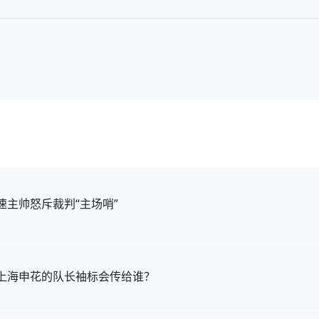
主帅怒斥裁判“主场哨”
上海申花的队长袖标会传给谁？