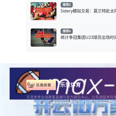
推荐3
Sidery模拟交易：莫兰特赴
推荐4
统计争冠集团U23球员出场
乐竞体育
乐竞体育全球赛事直播与官方娱乐中心，以先进技术与
服务，成为广大体育爱好者观看全球赛事、享受竞技娱
权威首选官方平台，立即体验乐竞体育。