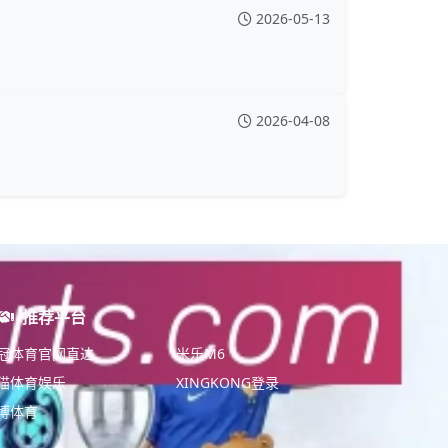
2026-05-13
2026-04-08
推荐平台
冠体育官网直达
米乐M6
猫体育娱乐
XINGKONG登录
博体育