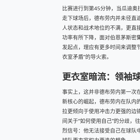
比赛进行到第45分钟，当瓜迪
走下球场后，德布劳内并未径直
人状态和战术地位的不满，更直
功率有所下降，面对伯恩茅斯密
发起点，理应有更多时间来调整
衣室矛盾”的导火索。
更衣室暗流：领袖
事实上，这并非德布劳内第一次
新核心的崛起，德布劳内在队内
拉更倾向于使用冲击力更强的边
间关于“如何使用自己”的分歧
烈信号：他无法接受自己在球队