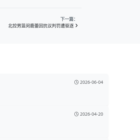
下一篇：
北控男篮闵鹿蕾因抗议判罚遭驱逐
2026-06-04
2026-04-20