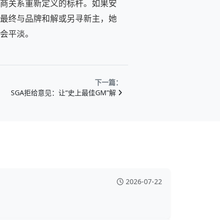
商关系重新定义的标杆。如果安
最终与品牌和解或另寻新主，她
会平淡。
下一篇：
SGA拒给意见：让“史上最佳GM”解
2026-07-22