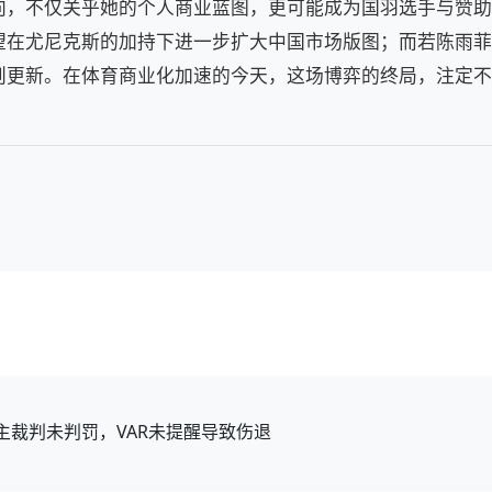
向，不仅关乎她的个人商业蓝图，更可能成为国羽选手与赞助
望在尤尼克斯的加持下进一步扩大中国市场版图；而若陈雨菲
则更新。在体育商业化加速的今天，这场博弈的终局，注定不
主裁判未判罚，VAR未提醒导致伤退