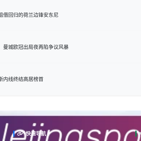
租借回归的荷兰边锋安东尼
，曼城欧冠出局夜再陷争议风暴
斯内线终结高居榜首
快速导航