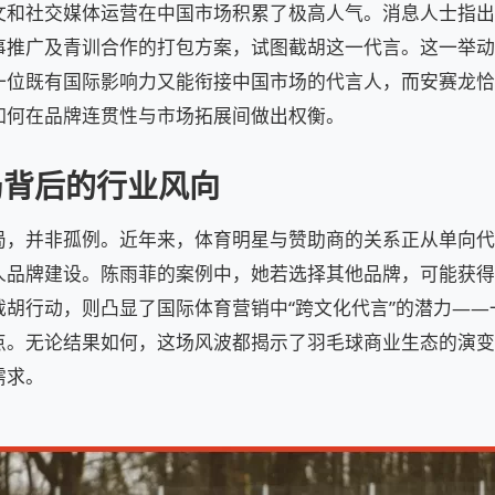
文和社交媒体运营在中国市场积累了极高人气。消息人士指出
事推广及青训合作的打包方案，试图截胡这一代言。这一举动
一位既有国际影响力又能衔接中国市场的代言人，而安赛龙恰
如何在品牌连贯性与市场拓展间做出权衡。
局背后的行业风向
局，并非孤例。近年来，体育明星与赞助商的关系正从单向代
人品牌建设。陈雨菲的案例中，她若选择其他品牌，可能获得
截胡行动，则凸显了国际体育营销中“跨文化代言”的潜力—
点。无论结果如何，这场风波都揭示了羽毛球商业生态的演变
需求。