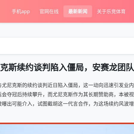
手机app
官网在线
最新新闻
关于乐竞体育
克斯续约谈判陷入僵局，安赛龙团队
与尤尼克斯的续约谈判近日陷入僵局，这一动向迅速引发业内
运会夺冠后持续攀升，而尤尼克斯作为其长期赞助商，本被视
被曝出可能介入，试图截胡这一代言合作，为这场续约风波增