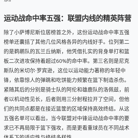
运动战命中率五强：联盟内线的精英阵营
除了小萨博尼斯位居榜首之外，这份运动战命中率五强
榜单还囊括了其他几位风格各异的内线好手。位列第二
的是鹈鹕队的瓦兰丘纳斯，他凭借扎实的背身单打和篮
板二次进攻保持着超过60%的命中率。第三名则是尼克
斯队的米切尔·罗宾逊，这位以运动能力著称的年轻中
锋，依靠惊人的弹跳和吃饼能力频繁在篮下制造杀伤。
紧随其后的分别是骑士队的阿伦和雄鹿队的洛佩兹，前
者以机动性见长，后者则用三分射程拉开了空间，但他
们的共同点都是在接近篮筐的区域保持高效终结。从这
五强名单可以看出，当今联盟对中锋运动战命中率的要
求已不再局限于篮下强攻，而是更看重球员在不同战术
体系下的适应性与终结多样性。