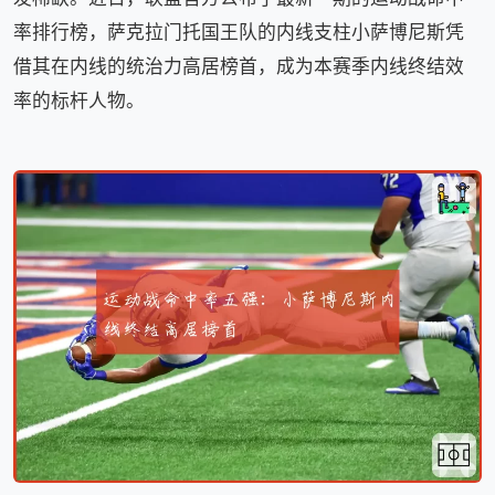
率排行榜，萨克拉门托国王队的内线支柱小萨博尼斯凭
借其在内线的统治力高居榜首，成为本赛季内线终结效
率的标杆人物。