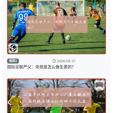
2026-05-21
推荐2
国际足联严父：央视是怎么做生意的？