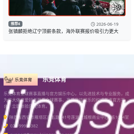
2026-06-19
推荐4
张镇麟拒绝辽宁顶薪条款，海外联赛报价吸引力更大
乐竞体育
乐竞体育全球赛事直播与官方娱乐中心，以先进技术与专业服务，成
为广大体育爱好者观看全球赛事、享受竞技娱乐的权威首选官方平
台，立即体验乐竞体育。
陕西省西安市雁塔区东五路141号莲湖老城根商业中心E栋1014室
029-99915382