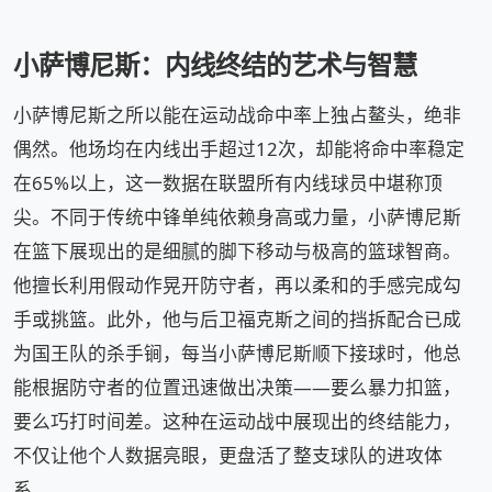
小萨博尼斯：内线终结的艺术与智慧
小萨博尼斯之所以能在运动战命中率上独占鳌头，绝非
偶然。他场均在内线出手超过12次，却能将命中率稳定
在65%以上，这一数据在联盟所有内线球员中堪称顶
尖。不同于传统中锋单纯依赖身高或力量，小萨博尼斯
在篮下展现出的是细腻的脚下移动与极高的篮球智商。
他擅长利用假动作晃开防守者，再以柔和的手感完成勾
手或挑篮。此外，他与后卫福克斯之间的挡拆配合已成
为国王队的杀手锏，每当小萨博尼斯顺下接球时，他总
能根据防守者的位置迅速做出决策——要么暴力扣篮，
要么巧打时间差。这种在运动战中展现出的终结能力，
不仅让他个人数据亮眼，更盘活了整支球队的进攻体
系。